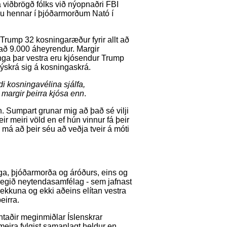
 viðbrögð fólks við nýopnaðri FBI
öku hennar í þjóðarmorðum Nató í
 Trump 32 kosningaræður fyrir allt að
t að 9.000 áheyrendur. Margir
ninga þar vestra eru kjósendur Trump
 nýskrá sig á kosningaskrá.
di kosningavélina sjálfa,
 margir þeirra kjósa enn
.
n. Sumpart grunar mig að það sé vilji
ir meiri völd en ef hún vinnur fá þeir
 má að þeir séu að veðja tveir á móti
yga, þjóðarmorða og áróðurs, eins og
þvegið neytendasamfélag - sem jafnast
rekkuna og ekki aðeins elítan vestra
eirra.
ntaðir meginmiðlar Íslenskrar
 meira fylgist samanlagt heldur en