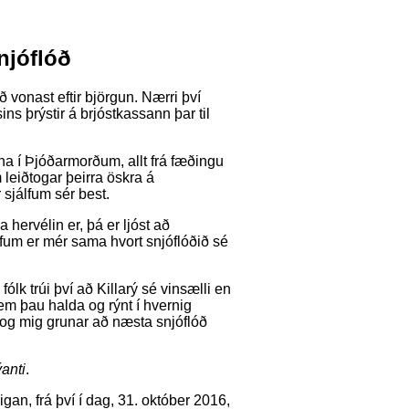
njóflóð
ð vonast eftir björgun. Nærri því
ns þrýstir á brjóstkassann þar til
a í Þjóðarmorðum, allt frá fæðingu
m leiðtogar þeirra öskra á
sjálfum sér best.
ervélin er, þá er ljóst að
lfum er mér sama hvort snjóflóðið sé
ólk trúi því að Killarý sé vinsælli en
s sem þau halda og rýnt í hvernig
 og mig grunar að næsta snjóflóð
anti
.
an, frá því í dag, 31. október 2016,