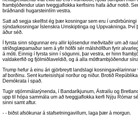
frambjóðendur utan tveggjaflokka kerfisins hafa áður notið. 
bráðnandi hugarsteinlím vestra.
Satt að segja skelfist ég þær kosningar sem eru í undirbúningi
sýndarkosningar Íslenskra Umskiptinga og Uppvakninga. Því þ
áður séð.
Í fyrsta sinn sögunnar eru allir kjósendur meðvitaðir um að ra
stríðsglæpamaður sem á yfir höfði sér málshöfðun fyrir alvarle
á móti. Einnig í fyrsta sinn í sögunni, þar vestra, er hinn frambj
valdakerfið og fjölmiðlaveldið, og á alla mótframbjóðendur sína 
Trump hefur á einu ári gjörbreytt landslagi kosningavélarinnar 
af borðinu. Sent kurteisishjal norður og niður. Brotið Repúbli
Demókrata í spað.
Tugir stjórnmálarýnenda, í Bandaríkjunum, Ástralíu og Bretland
upp til hópa sammála um að tveggjaflokka kerfi Nýju Rómar sé 
sinni samt aftur.
- - biðst afsökunar á stafsetningavillum, laga þær á morgun.