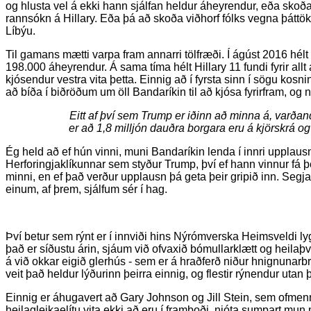
og hlusta vel á ekki hann sjálfan heldur áheyrendur, eða skoða
rannsókn á Hillary. Eða þá að skoða viðhorf fólks vegna þátt
Líbýu.
Til gamans mætti varpa fram annarri tölfræði. Í ágúst 2016 hélt
198.000 áheyrendur. Á sama tíma hélt Hillary 11 fundi fyrir all
kjósendur vestra vita þetta. Einnig að í fyrsta sinn í sögu kos
að bíða í biðröðum um öll Bandaríkin til að kjósa fyrirfram, og
Eitt af því sem Trump er iðinn að minna á, varðan
er að 1,8 milljón dauðra borgara eru á kjörskrá og
Ég held að ef hún vinni, muni Bandaríkin lenda í innri upplaus
Herforingjaklíkunnar sem styður Trump, því ef hann vinnur fá þe
minni, en ef það verður upplausn þá geta þeir gripið inn. Segja
einum, af þrem, sjálfum sér í hag.
Því betur sem rýnt er í innviði hins Nýrómverska Heimsveldi l
það er síðustu árin, sjáum við ofvaxið bómullarklætt og heila
á við okkar eigið glerhús - sem er á hraðferð niður hnignunarb
veit það heldur lýðurinn þeirra einnig, og flestir rýnendur utan þ
Einnig er áhugavert að Gary Johnson og Jill Stein, sem ofmen
heilagleikaelítu vita ekki að eru í framboði, njóta sumpart mun