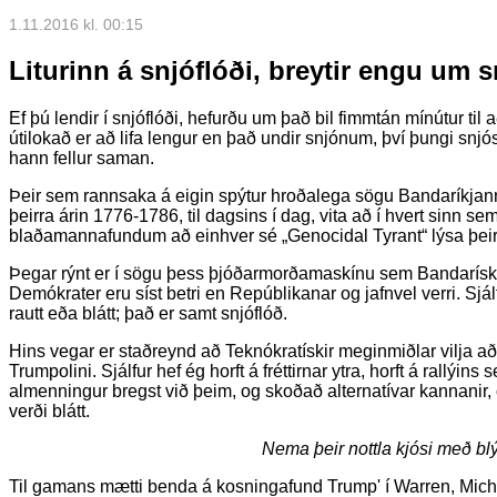
1.11.2016 kl. 00:15
Liturinn á snjóflóði, breytir engu um s
Ef þú lendir í snjóflóði, hefurðu um það bil fimmtán mínútur til a
útilokað er að lifa lengur en það undir snjónum, því þungi snjósi
hann fellur saman.
Þeir sem rannsaka á eigin spýtur hroðalega sögu Bandaríkjann
þeirra árin 1776-1786, til dagsins í dag, vita að í hvert sinn se
blaðamannafundum að einhver sé „Genocidal Tyrant“ lýsa þeir 
Þegar rýnt er í sögu þess þjóðarmorðamaskínu sem Bandaríska h
Demókrater eru síst betri en Repúblikanar og jafnvel verri. Sjá
rautt eða blátt; það er samt snjóflóð.
Hins vegar er staðreynd að Teknókratískir meginmiðlar vilja að f
Trumpolini. Sjálfur hef ég horft á fréttirnar ytra, horft á rallýin
almenningur bregst við þeim, og skoðað alternatívar kannanir,
verði blátt.
Nema þeir nottla kjósi með blý
Til gamans mætti benda á kosningafund Trump' í Warren, Michig