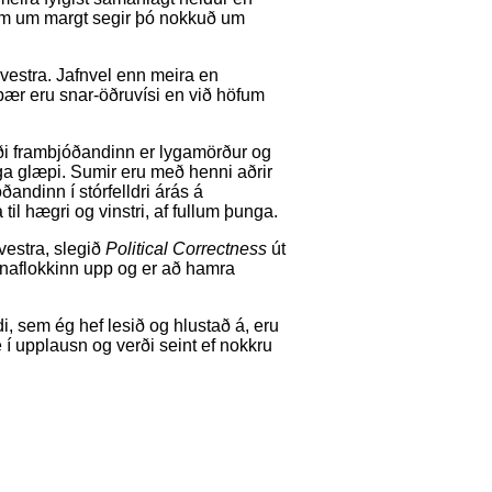
Sem um margt segir þó nokkuð um
 vestra. Jafnvel enn meira en
ær eru snar-öðruvísi en við höfum
uði frambjóðandinn er lygamörður og
ga glæpi. Sumir eru með henni aðrir
óðandinn í stórfelldri árás á
til hægri og vinstri, af fullum þunga.
vestra, slegið
Political Correctness
út
kanaflokkinn upp og er að hamra
i, sem ég hef lesið og hlustað á, eru
í upplausn og verði seint ef nokkru