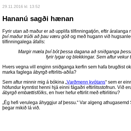
29.11.2016 kl. 13:52
Hananú sagði hænan
Fyrir utan að maður er að upplifa tilfinningatjón, eftir áralan
því maður trúði að þau væru góð
og með hugann við hugsanleg
tilfinningalega áfalls:
Margir mæla því bót þessa dagana að sniðganga þessi 
fyrir lygar og blekkingar. Sem aftur vekur
Hvers vegna vill enginn sniðganga kerfin sem hafa brugðist ok
marka faglega ábyrgð eftirlits-aðila?
Sem aftur minnir mig á bókina „
Varðmenn kvótans
“ sem er ein
höfundur kynntist henni hjá einni fágaðri eftirlitsstofnun. Við 
ábyrgð embættisfólks
, en hver hefur eftirlit með eftirlitinu?
„Ég hefi verulega áhyggjur af þessu.“ Var algeng athugasemd
þegar mikið lá við.