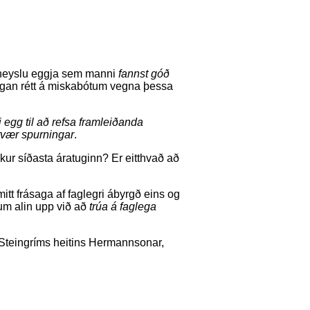
ga neyslu eggja sem manni
fannst góð
an rétt á miskabótum vegna þessa
egg til að refsa framleiðanda
 tvær spurningar
.
kur síðasta áratuginn? Er eitthvað að
mitt frásaga af faglegri ábyrgð eins og
erum alin upp við að
trúa á faglega
 Steingríms heitins Hermannsonar,