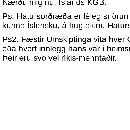
Kærðu mig nú, Íslands KGB.
Ps. Hatursorðræða er léleg snörun 
kunna Íslensku, á hugtakinu Hatu
Ps2. Fæstir Umskiptinga vita hver
eða hvert innlegg hans var í hei
Þeir eru svo vel ríkis-menntaðir.