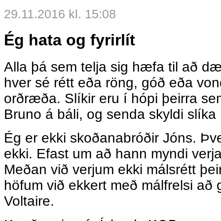
29.11.2016 kl. 15:08
Ég hata og fyrirlít
Alla þá sem telja sig hæfa til að 
hver sé rétt eða röng, góð eða vo
orðræða. Slíkir eru í hópi þeirra 
Bruno á báli, og senda skyldi slíka
Ég er ekki skoðanabróðir Jóns. Þver
ekki. Efast um að hann myndi verja
Meðan við verjum ekki málsrétt þeir
höfum við ekkert með málfrelsi að g
Voltaire.