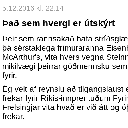
5.12.2016 kl. 22:14
Það sem hvergi er útskýrt
Þeir sem rannsakað hafa stríðsg
þá sérstaklega frímúraranna Eisen
McArthur's, vita hvers vegna Steinm
mikilvægi þeirrar góðmennsku sem
fyrir.
Ég veit af reynslu að tilgangslaust 
frekar fyrir Ríkis-innprentuðum Fy
Frelsingjar vita hvað er við átt og 
frekar.